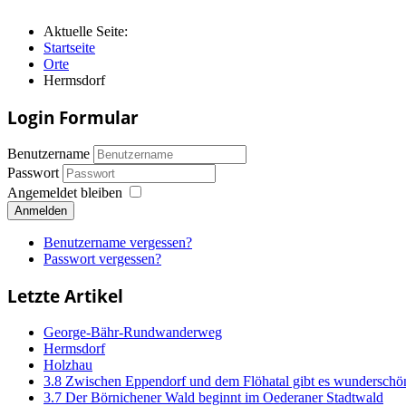
Aktuelle Seite:
Startseite
Orte
Hermsdorf
Login Formular
Benutzername
Passwort
Angemeldet bleiben
Anmelden
Benutzername vergessen?
Passwort vergessen?
Letzte Artikel
George-Bähr-Rundwanderweg
Hermsdorf
Holzhau
3.8 Zwischen Eppendorf und dem Flöhatal gibt es wunderschö
3.7 Der Börnichener Wald beginnt im Oederaner Stadtwald