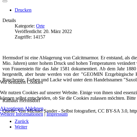
Drucken
Details
Kategorie:
Orte
Veröffentlicht: 20. März 2022
Zugriffe: 14157
Hermsdorf ist eine Ablagerung von Calcitmarmor. Er entstand, als d
Mio. Jahren) unter hohem Druck und hohen Temperaturen verändert wur
von Frauenstein für das Jahr 1581 dokumentiert. Ab dem Jahr 1880
hergestellt, aber heute werden von der "GEOMIN Erzgebirgische K
Bauchemie, Farben und Lacke wird unter dem Handelsnamen "Saxolith
Wir benutzen Cookies
Wir nutzen Cookies auf unserer Website. Einige von ihnen sind essenzi
können selbst entscheiden, ob Sie die Cookies zulassen möchten. Bitte
Rathaus Hermsdorf
Akzeptieren
Ablehnen
Quelle: Von Michael Sander - Selbst fotografiert, CC BY-SA 3.0, h
Weitere Informationen
|
Impressum
Zurück
Weiter