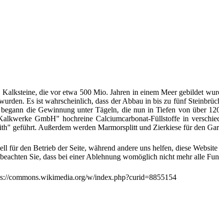
ie Kalksteine, die vor etwa 500 Mio. Jahren in einem Meer gebildet 
den. Es ist wahrscheinlich, dass der Abbau in bis zu fünf Steinbrüch
 begann die Gewinnung unter Tägeln, die nun in Tiefen von über 120 
alkwerke GmbH" hochreine Calciumcarbonat-Füllstoffe in verschiede
" geführt. Außerdem werden Marmorsplitt und Zierkiese für den Garte
ell für den Betrieb der Seite, während andere uns helfen, diese Websit
 beachten Sie, dass bei einer Ablehnung womöglich nicht mehr alle Funk
ttps://commons.wikimedia.org/w/index.php?curid=8855154